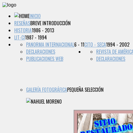
INICIO
RESEÑAS
BREVE INTRODUCCIÓN
HISTORIA
1986 - 2013
LIT-CI
1987 - 1994
PANORMA INTERNACIONAL
6 - 11
CITO - SECA
1994 - 2002
DECLARACIONES
REVISTA DE AMÉRIC
PUBLICACIONES WEB
DECLARACIONES
GALERÍA FOTOGRÁFICA
PEQUEÑA SELECCIÓN